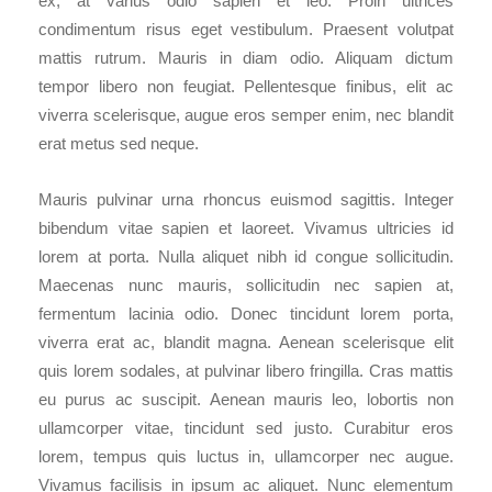
ex, at varius odio sapien et leo. Proin ultrices
condimentum risus eget vestibulum. Praesent volutpat
mattis rutrum. Mauris in diam odio. Aliquam dictum
tempor libero non feugiat. Pellentesque finibus, elit ac
viverra scelerisque, augue eros semper enim, nec blandit
erat metus sed neque.
Mauris pulvinar urna rhoncus euismod sagittis. Integer
bibendum vitae sapien et laoreet. Vivamus ultricies id
lorem at porta. Nulla aliquet nibh id congue sollicitudin.
Maecenas nunc mauris, sollicitudin nec sapien at,
fermentum lacinia odio. Donec tincidunt lorem porta,
viverra erat ac, blandit magna. Aenean scelerisque elit
quis lorem sodales, at pulvinar libero fringilla. Cras mattis
eu purus ac suscipit. Aenean mauris leo, lobortis non
ullamcorper vitae, tincidunt sed justo. Curabitur eros
lorem, tempus quis luctus in, ullamcorper nec augue.
Vivamus facilisis in ipsum ac aliquet. Nunc elementum