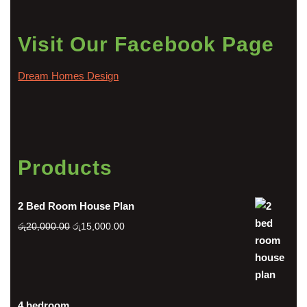
Visit Our Facebook Page
Dream Homes Design
Products
2 Bed Room House Plan
Original
Current
රු
20,000.00
රු
15,000.00
price
price
was:
is:
රු20,000.00.
රු15,000.00.
4 bedroom