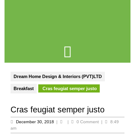
Cart
Dream Home Design & Interiors (PVT)LTD
Breakfast
Cras feugiat semper justo
Cras feugiat semper justo
December
December 30, 2018
|
|
0 Comment
|
8:49
30,
am
2018