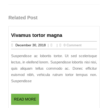
Previous
Next
post:
post:
Related Post
Vivamus
Vivamus tortor magna
tortor
December
December 30, 2018
|
|
0 Comment
magna
30,
2018
Suspendisse ac lobortis tortor. Ut sed scelerisque
lectus, in eleifend lorem. Suspendisse lobortis nisi nisi,
quis aliquam tellus commodo ac. Donec efficitur
euismod nibh, vehicula rutrum tortor tempus non.
Suspendisse
READ
READ MORE
MORE