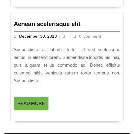
Aenean
Aenean scelerisque elit
scelerisque
December
December 30, 2018
|
|
0 Comment
elit
30,
2018
Suspendisse ac lobortis tortor. Ut sed scelerisque
lectus, in eleifend lorem. Suspendisse lobortis nisi nisi,
quis aliquam tellus commodo ac. Donec efficitur
euismod nibh, vehicula rutrum tortor tempus non.
Suspendisse
READ
READ MORE
MORE