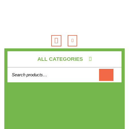
Skip
to
content
Open
Button
ALL CATEGORIES
Search
for: