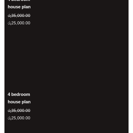
house plan
රු
35,000.00
Original
Current
රු
25,000.00
price
price
was:
is:
රු35,000.00.
රු25,000.00.
4 bedroom
house plan
රු
35,000.00
Original
Current
රු
25,000.00
price
price
was:
is: